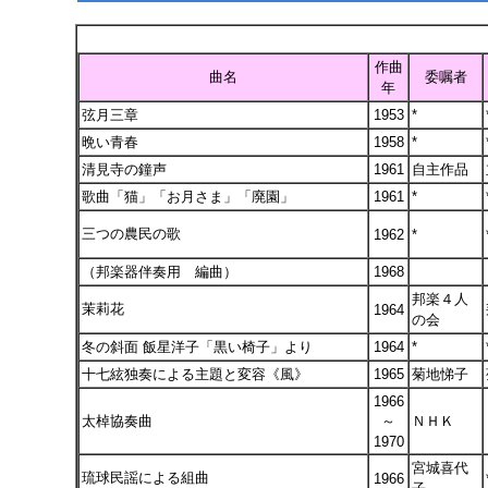
作曲
曲名
委嘱者
年
弦月三章
1953
*
晩い青春
1958
*
清見寺の鐘声
1961
自主作品
歌曲「猫」「お月さま」「廃園」
1961
*
三つの農民の歌
1962
*
（邦楽器伴奏用 編曲）
1968
邦楽４人
茉莉花
1964
の会
冬の斜面 飯星洋子「黒い椅子」より
1964
*
十七絃独奏による主題と変容《風》
1965
菊地悌子
1966
太棹協奏曲
～
ＮＨＫ
1970
宮城喜代
琉球民謡による組曲
1966