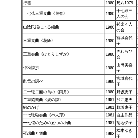
行雲
1980
尺八1979
十七絃三
十七弦三重奏曲《遊響》
1980
人の会
邦楽４人
山陰民謡による組曲
1980
の会
宮城喜代
三重奏曲《花舞》
1980
子
さわらび
三重奏曲《ひとりしずか》
1980
会
山田美喜
仲秋詩抄
1980
子
宮城喜代
乱雪の調べ
1980
子
二十弦二面の為の《雨月》
1980
野坂恵子
二重協奏曲《波の詩》
1981
沢井忠夫
鮎のかげ
1981
野坂惠子
十七弦独奏曲《串人形》
1981
自主作品
十七弦のための五つの小曲
1981
菊地悌子
松本ゆき
夜想曲と舞曲
1982
子