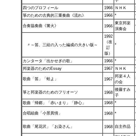
子
四つのプロフィール
1966
ＮＨＫ
箏のための古典的三重奏曲《流れ》
1966
*
東京邦楽
合奏協奏曲《篝火》
1966
演奏会
1992
（改
〃～笛、三絃の入った編成の大きい版～
*
訂
版）
カンタータ「出かせぎの歌」
1966
*
邦楽器のためのEssay
1967
ＮＨＫ
邦楽４人
歌曲「笛」「蛙よ」
1967
の会
後藤すみ
箏と邦楽器のためのフリオーソ
1968
子
歌曲「帰郷」「赤いまり」「静心」
1968
*
合唱組曲「小景異情」
1968
*
歌曲「尾花沢」「お染さん」
自主作品
1968