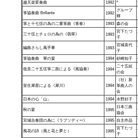
越天楽変奏曲
1992
*
グループ
箏協奏曲 Brillante
1992
輝
箏と十七弦の為の二重箏曲《青春》
1993
森の会
宮下たづ
三十弦とチェロの為の《翡翠》
1993
子
宮城喜代
編曲さらし風手事
1993
子
箏協奏曲 華の宴
1994
砂崎知子
二十五絃
低音二十五弦箏二面による《風協奏》
1994
の会
（社）新
室生犀星による《犀川》
1994
箏曲人の
会
日本の心「山」
1994
水野好子
日本三曲
秋の宴
1995
協会
宮城合奏団の為に《ラプソディー》
1995
自主作品
宮下たづ
風花の詩（風と花と夢と）
1995
子