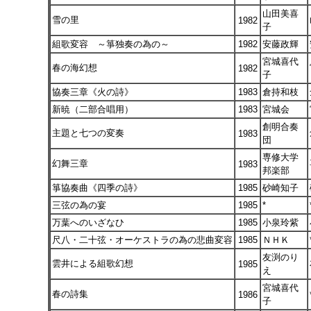
山田美喜
雪の里
1982
子
組歌変容 ～箏独奏の為の～
1982
安藤政輝
宮城喜代
春の海幻想
1982
子
協奏三章《火の詩》
1983
倉持和枝
新暁（二部合唱用）
1983
宮城会
創明合奏
主題と七つの変奏
1983
団
専修大学
幻舞三章
1983
邦楽部
箏協奏曲《四季の詩》
1985
砂崎知子
三弦の為の宴
1985
*
万葉へのいざなひ
1985
小泉玲紫
尺八・二十弦・オーケストラの為の悲曲変容
1985
ＮＨＫ
友渕のり
雲井による組歌幻想
1985
え
宮城喜代
春の詩集
1986
子