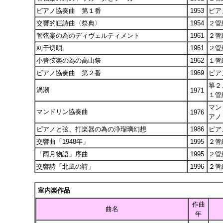
ピアノ協奏曲 第１番
1953
ピア
交響的狂詩曲〈祭典〉
1954
２管
管弦楽の為のディヴェルティメント
1961
２管
刈干切唄
1961
２管
小管弦楽の為の高山祭
1962
１管
ピアノ協奏曲 第２番
1969
ピア
箏２
渦潮
1971
１管
マン
マンドリン協奏曲
1976
アノ
ピアノと弦、打楽器の為の浄瑠璃幻想
1986
ピア
交響曲「1948年」
1995
２管
「雨月物語」序曲
1995
２管
交響詩「北風の詩」
1996
２管
室内楽作品
作曲
曲名
年