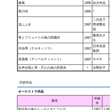
春風
1995
自主作品
祭の頃
1995
*
二代宮下
花ふぶき
1997
秀冽襲名
祝
篠原みさ
箏とフリュートの為の田園詩
1997
を
日本音楽
水仙考（ナルキッソス）
1997
集団
喜遊曲（ディベルティメント）
ＮＨＫ
1997
女声合唱と箏・尺八の為の芭蕉布
＊
水野好子
洋楽作品
オーケストラ作品
作曲
曲名
年
管弦楽の為のトッカータとフーガ
1952
２管