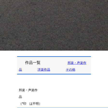
作品一覧
邦楽・声楽作
品
洋楽作品
その他
邦楽・声楽作
（
*印
は不明）