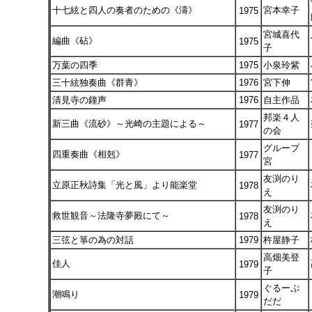
十七絃と四人の奏者のための《濤》
宮本幸子
1975
宮城喜代
編曲《砧》
1975
子
万葉の四季
1975
小泉玲紫
三十絃独奏曲《群青》
1976
宮下伸
清見寺の鐘声
1976
自主作品
邦楽４人
新三曲《流砂》～光崎の主題による～
1977
の会
グループ
四重奏曲《相剋》
1977
宮
友渕のり
立原正秋詩集「光と風」より能楽堂
1978
え
友渕のり
救世観音～法隆寺夢殿にて～
1978
え
三弦と箏の為の対話
1979
杵屋静子
高畑美登
佳人
1979
子
ぐるーぷ
潮鳴り
1979
だだ