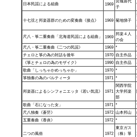
宮城喜代
日本民謡による組曲
1969
子
十七弦と邦楽器群のための変奏曲《接点》
1969
菊地悌子
邦楽４人
尺八・筝二重奏曲「北海道民謡による組曲」
1969
の会
尺八・筝二重奏曲《二つの民謡》
1969
*
チェロと箏の為の対話を後年
1970
自主作品
《箏とチェロの為のモザイク》
1990
自主作品
歌曲「しっちゃかめっちゃか」
1970
*
箏独奏の為のパルティータ
1971
*
関西学院
邦楽器によるシンフォニエッタ《若い気流》
1971
大学邦楽
部
歌曲「石になった女」
1971
*
尺八独奏《蒼茫》
1972
山本邦山
五重奏曲《香炎》
1972
*
東京ガス
二つの風俗
1972
（株）箏