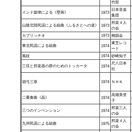
竹部
日本音楽
インド旋律による《壁画》
1973
集団
邦楽４人
山陰北陸民謡による組曲《ふるさとへの道》
1973
の会
カプリッチオ
1973
桐韻会
東芝レコ
東北民謡による組曲
1974
ード
風紋
1974
砂崎知子
尺八日本
三弦と邦楽器の群のためのトッカータ
1974
社
胡弓三章
1974
ＮＨＫ
高畑美登
二重奏曲《晶》
1974
子
邦楽三人
三つのインベンション
1974
の会
邦楽４人
九州民謡による組曲
1975
の会