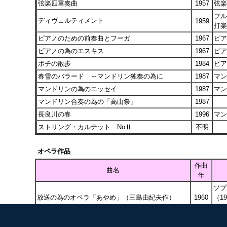
弦楽四重奏曲
1957
弦楽
フル
ディヴェルティメント
1959
打楽
ピアノのための前奏曲とフーガ
1967
ピア
ピアノの為のエスキス
1967
ピア
ポチの散歩
1984
ピア
春雪のバラード ～マンドリン独奏の為に
1987
マン
マンドリンの為のエッセイ
1987
マン
マンドリン合奏の為の「高山祭」
1987
長良川の春
1996
マン
ストリング・カルテット NoⅡ
不明
オペラ作品
作曲
曲名
年
ソプ
放送の為のオペラ「あやめ」（三島由紀夫作）
1960
（1
高賞
狂言によるオペラ「くさびら」(池田広司台本）
1961
メゾ