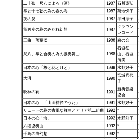
二十弦、尺八による《酒》
1987
石川憲弘
箏と十七弦の為の春の海
1987
菊地悌子
夜の炎
1987
半田淳子
クラウン
箏独奏の為のみだれ幻想
1987
レコード
三曲 落葉松
1988
森の会
石垣征
尺八、箏と合奏の為の協奏舞曲
1988
山、石垣
清美
日本の心「桜と花と月と」
1989
水野好子
宮城喜代
大河
1990
子
新典音楽
晩秋の宴
1991
協会
日本の心 「山田耕筰のうた」
1991
水野好子
リュートの為の古風な舞曲とアリア第二組曲
1992
*
日本の心「海」
1992
水野好子
六段協奏曲
1992
*
千鳥の曲幻想
1992
*