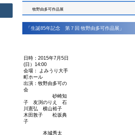
牧野由多可作品展
「生誕85年記念 第７回 牧野由多可作品展」
日時：2015年7月5日
(日）14:00
会場： よみうり大手
町ホール
出演：牧野由多可の
会
砂崎知
子 友渕のりえ 石
川憲弘
横山裕子
木田敦子
松坂典
子
本城秀太