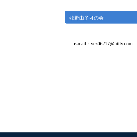
牧野由多可の会
e-mail：vez06217@nifty.