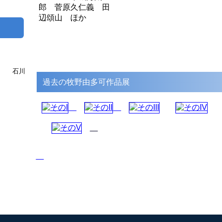
郎 菅原久仁義 田
辺頌山 ほか
com
石川
過去の牧野由多可作品展